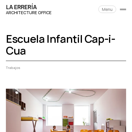
Skip
LA ERRERÍA
to
Menu
open
content
ARCHITECTURE OFFICE
side
Escuela Infantil Cap-i-
Cua
26/08/2019
Trabajos
Posted
by:
erreria