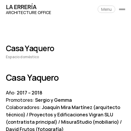
Skip
LA ERRERÍA
to
Menu
open
content
ARCHITECTURE OFFICE
side
Casa Yaquero
Espacio doméstico
11/02/2021
Casa Yaquero
Año:
2017 – 2018
Promotores:
Sergio y Gemma
Colaboradores:
Joaquín Mira Martínez (arquitecto
técnico) / Proyectos y Edificaciones Vigran SLU
(contratista principal) / MisuraStudio (mobiliario) /
David Frutos (fotografía)