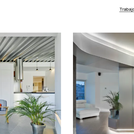
Trabaj
toggle
child
menu